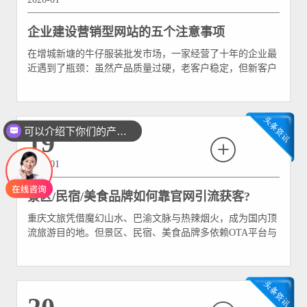
企业建设营销型网站的五个注意事项
在增城新塘的牛仔服装批发市场，一家经营了十年的企业最
近遇到了瓶颈：虽然产品质量过硬，老客户稳定，但新客户
增长几乎停滞。老板尝试在社交媒体发布广告，却像石头投
入大海，反响寥寥。直到他听从建议，将原本简陋的“在线
展示册”升级为真正的营销型网站，三个月后，网站带来的
询盘量增长了230%。这个故事在增城并非个例—在数字经
可以介绍下你们的产品么
19
济时代
2026-01
景区/民宿/美食品牌如何靠官网引流获客?
重庆文旅凭借魔幻山水、巴渝文脉与热辣烟火，成为国内顶
流旅游目的地。但景区、民宿、美食品牌多依赖OTA平台与
短视频流量，易陷入“流量可控性弱、客单价低”困境。官网
作为自主流量阵地，能沉淀私域客群、强化品牌认知。结合
重庆文旅特色，以下攻略助各类品牌靠官网实现精准引流与
高效获客。 景区官网：以“数字体验+便捷服务”激活转化