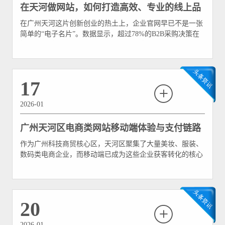
在天河做网站，如何打造高效、专业的线上品
在广州天河这片创新创业的热土上，企业官网早已不是一张
牌形象？
简单的“电子名片”。数据显示，超过78%的B2B采购决策在
接触销售前已通过企业官网完成初步信息筛选，官网体验直
接影响63%的最终合作意向。对于天河区的企业而言，一个
高效、专业的网站，不仅是品牌形象的集中展现，更是连接
客户、驱动增长的核心引擎。那么，如何在这片竞争激烈的
17
热土上
2026-01
广州天河区电商类网站移动端体验与支付链路
作为广州科技商贸核心区，天河区聚集了大量美妆、服装、
优化策略有哪些？
数码类电商企业，而移动端已成为这些企业获客转化的核心
阵地。数据显示，天河区电商移动端订单占比超70%，但用
户流失率却居高不下，界面适配不佳、加载缓慢、支付繁琐
是主要痛点。针对美妆、服装、数码三大品类特性，优化移
动端用户体验与支付链路，成为天河区电商提升竞争力的关
20
键
2026-01