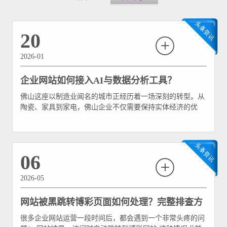
20
2026-01
企业网站如何接入AI与数据分析工具？
佛山这座以制造业闻名的城市正经历着一场深刻的转型。从
陶瓷、家具到家电，佛山企业不仅需要保持实体经济的优
势，更需在数字世界中构建竞争力。传统“在线名片”式的企
业网站已难以满足需求，智能化升级成为企业数字化转型的
关键一环。本文将深入探讨佛山企业如何将AI与数据分析工
具接入网站，实现从“展示窗口”到“智能业务引擎”的蜕变。
06
2026-05
网站被黑跳转博彩页面如何处理？完整排查方
很多企业网站运营一段时间后，都会遇到一个非常头疼的问
案（附代码示例）