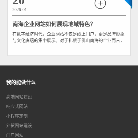
20
2026-01
南海企业网站如何展现地域特色？
在数字经济时代，企业网站不仅是线上门户，更是品牌形象
与文化底蕴的集中展示。对于扎根于佛山南海的企业而言，
如何在网站建设中巧妙融入岭南文化元素，实现技术表达与
文化传承的有机统一，已成为提升品牌辨识度、增强用户情
感连接的重要课题。 一、岭南文化的核心符号与视觉转化
岭南文化历经千年沉淀，形成了独具特色的建筑、艺术与生
活美学。
我的能做什么
高端网站建设
响应式网站
小程序定制
外贸网站建设
门户网站