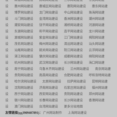
设
惠州网站建设
惠城区网站建设
惠阳网站建设
惠东网站建
设
博罗网站建设
龙门网站建设
中山网站建设
珠海网站建
设
斗门网站建设
金湾网站建设
香洲网站建设
潮州网站建
设
潮安网站建设
饶平网站建设
湘桥网站建设
河源网站建
设
东源网站建设
和平网站建设
连平网站建设
龙川网站建
设
源城网站建设
紫金网站建设
江门网站建设
揭阳网站建
设
茂名网站建设
梅州网站建设
清远网站建设
汕头网站建
设
汕尾网站建设
韶关网站建设
阳江网站建设
云浮网站建
设
湛江网站建设
肇庆网站建设
成都网站建设
绵阳网站建
设
杭州网站建设
武汉网站建设
长沙网站建设
海口网站建
设
南宁网站建设
乌鲁木齐网站建设
兰州网站建设
南京网站建
设
贵阳网站建设
南昌网站建设
合肥网站建设
呼和浩特网站建
设
哈尔滨网站建设
太原网站建设
拉萨网站建设
昆明网站建
设
沈阳网站建设
济南网站建设
石家庄网站建设
福州网站建
设
西宁网站建设
西安网站建设
贵阳网站建设
郑州网站建
设
银川网站建设
长春网站建设
长沙网站建设
香港网站建
设
澳门网站建设
台湾网站建设
更多分站地图
友情链接(qq3909407891)：
广州网站制作
上海网站建设