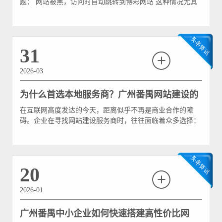
题： 网站被黑，访问时自动跳转到博彩网站 这种情况尤其
常见于： • WordPress 网站 • 织梦 CMS 网站 • 老旧 PHP 网
站 • 权限配置混乱的服务器 • 长期未更新补丁的网站 • 使用
共享主机的企业站 用户在电脑端访问可能正常，但在手机
端、搜索引擎入口
31
2026-03
为什么首选本地服务商？广州番禺网站建设的
在互联网高度发达的今天，距离似乎不再是商业合作的障
地理优势与售后保障
碍。企业在寻找网站建设服务商时，往往面临着众多选择：
既有价格低廉的异地建站公司，也有甚至海外的技术团队。
然而，在实际的商业运营中，许多广州番禺的企业主逐渐意
识到，网站建设并非“一锤子买卖”，而是一个长期磨合、不
断迭代的过程。 在这个背景下，选择一家本地的网站建设
20
服务商
2026-01
广州番禺中小企业如何快速搭建高性价比网