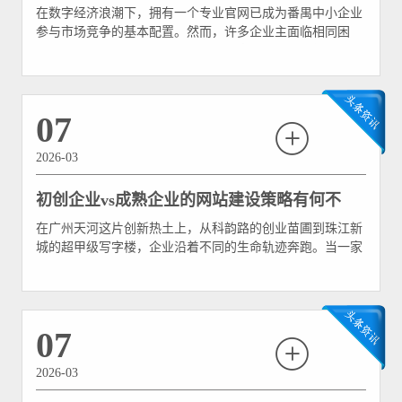
在数字经济浪潮下，拥有一个专业官网已成为番禺中小企业
站？5个步骤解析
参与市场竞争的基本配置。然而，许多企业主面临相同困
境：预算有限、时间紧迫、技术门槛高。本文将为您拆解一
套专为番禺中小企业网站设计的“五步快速建站法”，帮助您
在15天内以万元以下成本，搭建出既专业又实用的官方网
站。 第一步：精准规划——明确核心需求，避免资源浪费
07
2026-03
初创企业vs成熟企业的网站建设策略有何不
在广州天河这片创新热土上，从科韵路的创业苗圃到珠江新
同？
城的超甲级写字楼，企业沿着不同的生命轨迹奔跑。当一家
初创公司还在为生存挣扎，而另一家成熟企业在为品牌加码
时，它们对网站建设的需求注定南辕北辙。正如行业观察所
言：“公司在不同阶段对网站建设需求并不一样。” 在天河区
高度集聚的互联网生态中，认清这种差异
07
2026-03