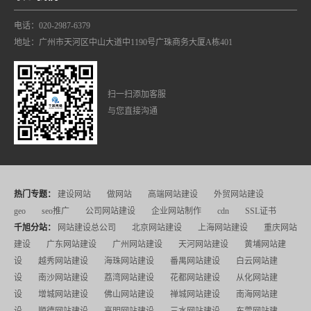
电话：020-2987-6379
地址：广州市天河区中山大道中1190号广珠商务大厦A栋401
扫一扫添加客服
与您直接沟通
热门专题：
建设网站
做网站
高端网站建设
外贸网站建设
geo
seo推广
公司网站建设
企业网站制作
cdn
SSL证书
千旭分站：
网站建设总公司
北京网站建设
上海网站建设
重庆网站
建设
广东网站建设
广州网站建设
天河网站建设
黄埔网站建
设
越秀网站建设
海珠网站建设
番禺网站建设
白云网站建
设
南沙网站建设
荔湾网站建设
花都网站建设
从化网站建
设
增城网站建设
佛山网站建设
禅城网站建设
南海网站建
设
顺德网站建设
高明网站建设
三水网站建设
东莞网站建